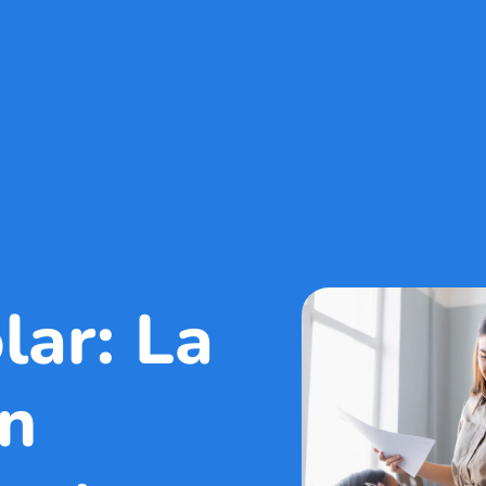
lar: La
un