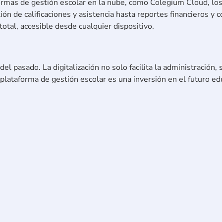
formas de gestión escolar en la nube, como Colegium Cloud, los
ón de calificaciones y asistencia hasta reportes financieros y c
otal, accesible desde cualquier dispositivo.
el pasado. La digitalización no solo facilita la administración,
 plataforma de gestión escolar es una inversión en el futuro ed
eligentes. Haz de tus procesos académicos más eficientes y ef
ar la experiencia educativa hoy mismo
.
tro newsletter y recibe más c
scolar y tecnología educativa.
nistrativa
gestionescolar