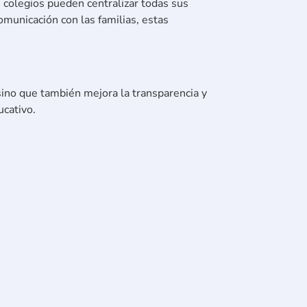
 colegios pueden centralizar todas sus
omunicación con las familias, estas
 sino que también mejora la transparencia y
ucativo.
ectivos con una plataforma 100% digital,
onsejos sobre gestión