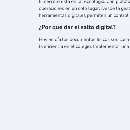
El secreto está en la tecnología. Con plata
operaciones en un solo lugar. Desde la gesti
herramientas digitales permiten un control t
¿Por qué dar el salto digital?
Hoy en día los documentos físicos son cosa d
la eficiencia en el colegio. Implementar una
Transforma tu colegio con herramientas int
optimiza cada aspecto de tu colegio y mejor
Suscríbete a nues
e
Tagged
#MásTiempoParaEducar
gestionadmi