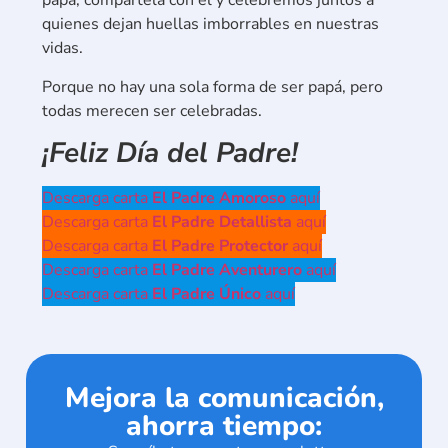
papá, compártela con él y celebremos juntos a
quienes dejan huellas imborrables en nuestras
vidas.
Porque no hay una sola forma de ser papá, pero
todas merecen ser celebradas.
¡Feliz Día del Padre!
Descarga carta
El Padre Amoroso
aquí
Descarga carta
El Padre Detallista
aquí
Descarga carta
El Padre Protector
aquí
Descarga carta
El Padre Aventurero
aquí
Descarga carta
El Padre Único
aquí
Mejora la comunicación,
ahorra tiempo: