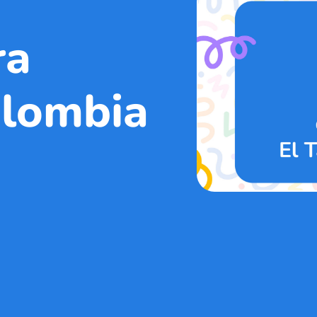
ra
olombia